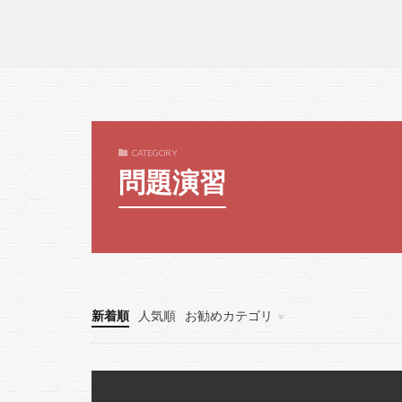
CATEGORY
問題演習
新着順
人気順
お勧めカテゴリ
error
event
ヘッダー
フッター