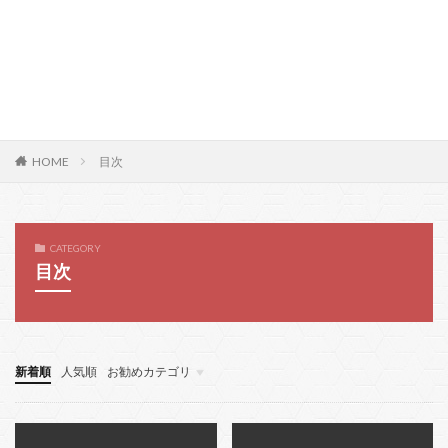
HOME
目次
CATEGORY
目次
新着順
人気順
お勧めカテゴリ
error
event
ヘッダー
フッター