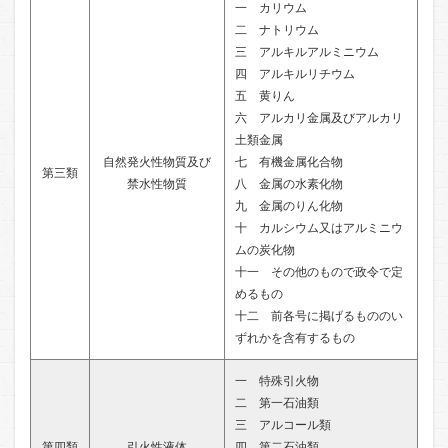
一 カリウム
二 ナトリウム
三 アルキルアルミニウム
四 アルキルリチウム
五 黄りん
六 アルカリ金属及びアルカリ
土類金属
自然発火性物質及び
七 有機金属化合物
第三類
禁水性物質
八 金属の水素化物
九 金属のりん化物
十 カルシウム又はアルミニウ
ムの炭化物
十一 その他のもので政令で定
めるもの
十二 前各号に掲げるもののい
ずれかを含有するもの
一 特殊引火物
二 第一石油類
三 アルコール類
第四類
引火性液体
四 第二石油類