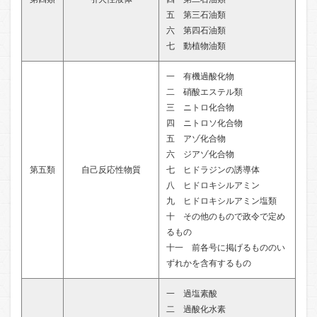
五 第三石油類
六 第四石油類
七 動植物油類
一 有機過酸化物
二 硝酸エステル類
三 ニトロ化合物
四 ニトロソ化合物
五 アゾ化合物
六 ジアゾ化合物
第五類
自己反応性物質
七 ヒドラジンの誘導体
八 ヒドロキシルアミン
九 ヒドロキシルアミン塩類
十 その他のもので政令で定め
るもの
十一 前各号に掲げるもののい
ずれかを含有するもの
一 過塩素酸
二 過酸化水素