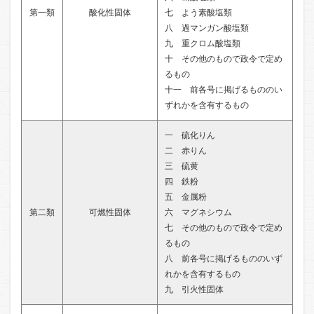
第一類
酸化性固体
七 よう素酸塩類
八 過マンガン酸塩類
九 重クロム酸塩類
十 その他のもので政令で定め
るもの
十一 前各号に掲げるもののい
ずれかを含有するもの
一 硫化りん
二 赤りん
三 硫黄
四 鉄粉
五 金属粉
第二類
可燃性固体
六 マグネシウム
七 その他のもので政令で定め
るもの
八 前各号に掲げるもののいず
れかを含有するもの
九 引火性固体