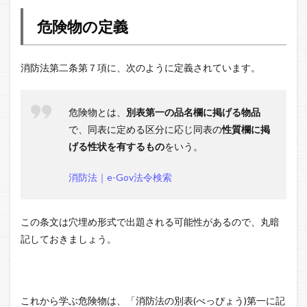
物の
定義
危険物の定義
1.1
消防
法の
消防法第二条第７項に、次のように定義されています。
別表
第一
1.2
危険物とは、
別表第一の品名欄に掲げる物品
危険
で、同表に定める区分に応じ同表の
性質欄に掲
物に
げる性状を有するもの
をいう。
該当
しな
いも
消防法｜e-Gov法令検索
の
この条文は穴埋め形式で出題される可能性があるので、丸暗
記しておきましょう。
これから学ぶ危険物は、「消防法の別表(べっぴょう)第一に記