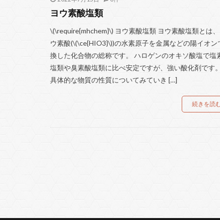
ヨウ素酸塩類
\(\require{mhchem}\) ヨウ素酸塩類 ヨウ素酸塩類とは
ウ素酸(\(\ce{HIO3}\))の水素原子を金属などの陽イオ
換した化合物の総称です。 ハロゲンのオキソ酸塩で塩
塩類や臭素酸塩類に比べ安定ですが、強い酸化剤です
具体的な物質の性質についてみていき […]
続きを読