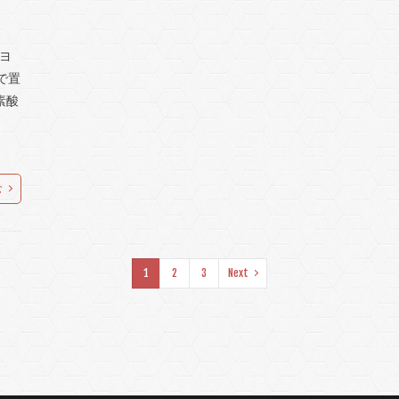
、ヨ
ンで置
素酸
。
む
1
2
3
Next