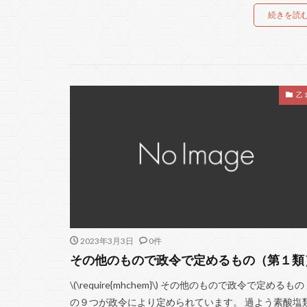
続きを読
乙
2023年3月3日
0件
その他のもので政令で定めるもの（第１類
\(\require{mhchem}\) その他のもので政令で定めるもの
の９つが政令により定められています。 過よう素酸塩