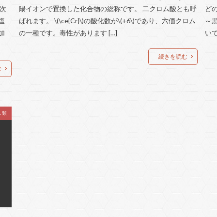
 次
陽イオンで置換した化合物の総称です。 二クロム酸とも呼
ど
塩
ばれます。 \(\ce{Cr}\)の酸化数が\(+6\)であり、六価クロム
～
加
の一種です。毒性があります […]
いて
続きを読む
む
１類