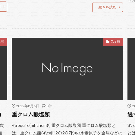
む
続きを読む
１類
乙１類
2022年8月6日
0件
2
）
重クロム酸塩類
過
 次
\(\require{mhchem}\) 重クロム酸塩類 重クロム酸塩類と
\(
類
は、重クロム酸(\(\ce{H2Cr2O7}\))の水素原子を金属などの
とは