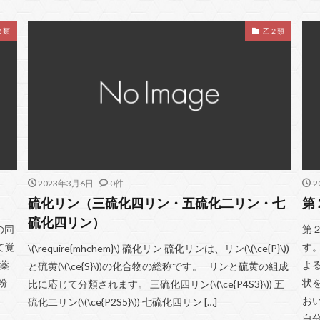
２類
乙２類
2023年3月6日
0件
2
硫化リン（三硫化四リン・五硫化二リン・七
第
硫化四リン）
)の同
第
て覚
す
\(\require{mhchem}\) 硫化リン 硫化リンは、リン(\(\ce{P}\))
薬
よ
と硫黄(\(\ce{S}\))の化合物の総称です。 リンと硫黄の組成
粉
状
比に応じて分類されます。 三硫化四リン(\(\ce{P4S3}\)) 五
お
硫化二リン(\(\ce{P2S5}\)) 七硫化四リン […]
自分