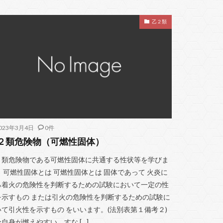
乙２類
023年3月4日
0件
２類危険物（可燃性固体）
２類危険物である可燃性固体に共通する性状等を学びま
。 可燃性固体とは 可燃性固体とは 固体であって 火炎に
る着火の危険性を判断するための試験において一定の性
を示すもの または引火の危険性を判断するための試験に
いて引火性を示すもの をいいます。(法別表第１備考２)
自身が燃えやすい、すな […]