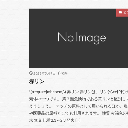
乙
2023年3月9日
0件
赤リン
\(\require{mhchem}\) 赤リン 赤リンは、リン(\(\ce{P}\)
素体の一つです。 第３類危険物である黄リンと区別し
えましょう。 マッチの原料として用いられるほか、農
や医薬品の原料としても利用されます。 性質 赤褐色の
末 無臭 比重2.1～2.3 発火 […]