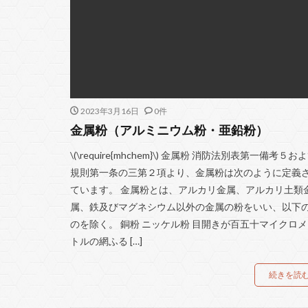
2023年3月16日
0件
金属粉（アルミニウム粉・亜鉛粉）
\(\require{mhchem}\) 金属粉 消防法別表第一備考５お
規則第一条の三第２項より、金属粉は次のように定義
ています。 金属粉とは、アルカリ金属、アルカリ土類
属、鉄及びマグネシウム以外の金属の粉をいい、以下
のを除く。 銅粉 ニッケル粉 目開きが百五十マイクロ
トルの網ふる […]
続きを読