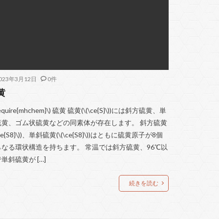
023年3月12日
0件
黄
require{mhchem}\) 硫黄 硫黄(\(\ce{S}\))には斜方硫黄、単
硫黄、ゴム状硫黄などの同素体が存在します。 斜方硫黄
(\ce{S8}\))、単斜硫黄(\(\ce{S8}\))はともに硫黄原子が8個
らなる環状構造を持ちます。 常温では斜方硫黄、96℃以
単斜硫黄が […]
続きを読む